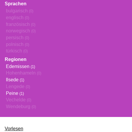
Sprachen
bulgarisch
(0)
englisch
(0)
französisch
(0)
norwegisch
(0)
persisch
(0)
polnisch
(0)
türkisch
(0)
Regionen
Edemissen
(1)
Hohenhameln
(0)
Ilsede
(1)
Lengede
(0)
Peine
(1)
Vechelde
(0)
Wendeburg
(0)
Vorlesen