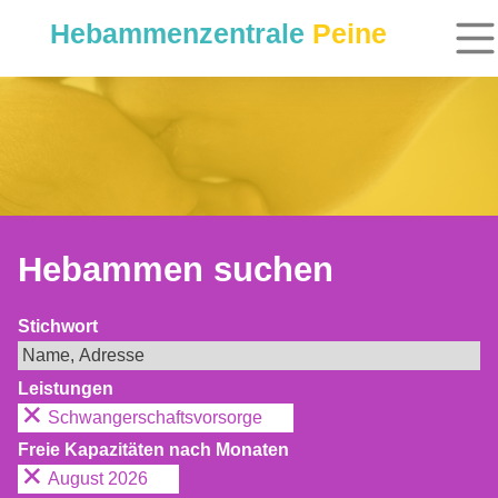
Hebammenzentrale
Peine
Hebammen suchen
Stichwort
Leistungen
Schwangerschaftsvorsorge
Freie Kapazitäten nach Monaten
August 2026