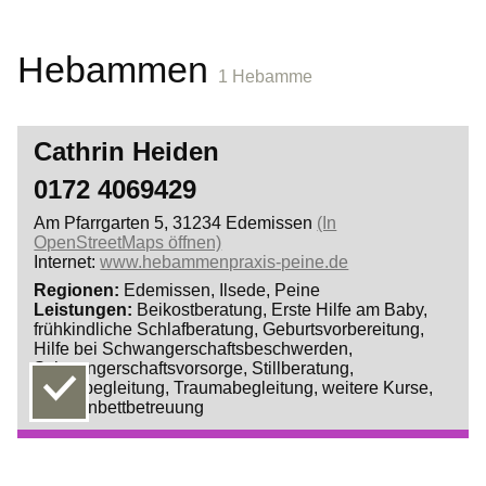
Hebammen
1 Hebamme
Cathrin Heiden
0172 4069429
Am Pfarrgarten 5, 31234 Edemissen
(In
OpenStreetMaps öffnen)
Internet:
www.hebammenpraxis-peine.de
Regionen
Edemissen
Ilsede
Peine
Leistungen
Beikostberatung
Erste Hilfe am Baby
frühkindliche Schlafberatung
Geburtsvorbereitung
Hilfe bei Schwangerschaftsbeschwerden
Schwangerschaftsvorsorge
Stillberatung
Diese Hebamme bietet kurzfristige
Trauerbegleitung
Traumabegleitung
weitere Kurse
Betreuungsmöglichkeiten:
Wochenbettbetreuung
Beikostberatung
ab 24.04.26 bis
01.08.27
Geburtsvorbereitung
ab 01.06.26 bis
31.07.27