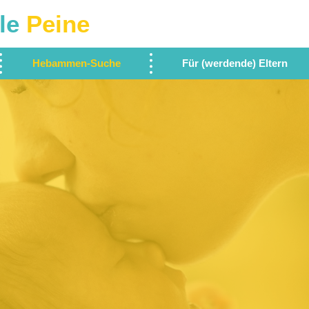
le
Peine
Hebammen-Suche
Für (werdende) Eltern