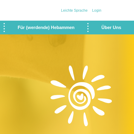
Leichte Sprache
Login
Für (werdende) Hebammen
Über Uns