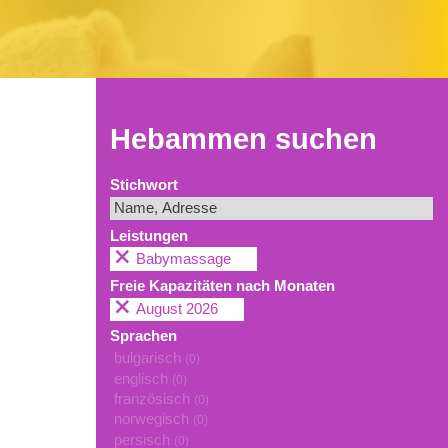
Hebammen suchen
Stichwort
Leistungen
Babymassage
Freie Kapazitäten nach Monaten
August 2026
Sprachen
bulgarisch
(0)
englisch
(0)
französisch
(0)
norwegisch
(0)
persisch
(0)