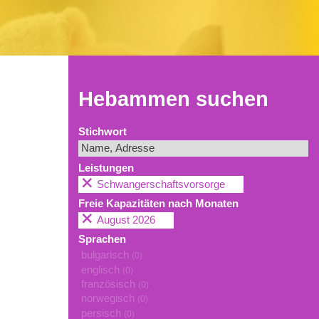
Hebammen suchen
Stichwort
Leistungen
Schwangerschaftsvorsorge
Freie Kapazitäten nach Monaten
August 2026
Sprachen
bulgarisch
(0)
englisch
(0)
französisch
(0)
norwegisch
(0)
persisch
(0)