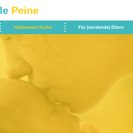
le
Peine
Hebammen-Suche
Für (werdende) Eltern