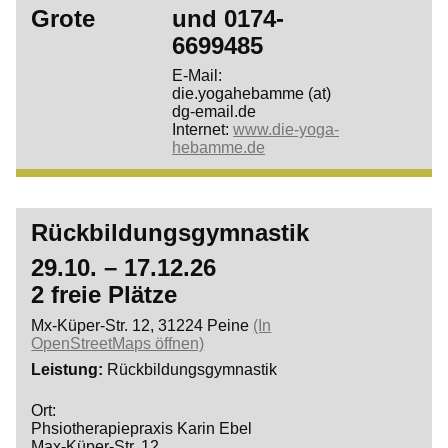
Grote
und
0174-
6699485
E-Mail:
die.yogahebamme (at)
dg-email.de
Internet:
www.die-yoga-
hebamme.de
Rückbildungsgymnastik
29.10. – 17.12.26
2 freie Plätze
Mx-Küper-Str. 12, 31224 Peine
(In
OpenStreetMaps öffnen)
Leistung
Rückbildungsgymnastik
Ort:
Phsiotherapiepraxis Karin Ebel
Max-Küper-Str. 12