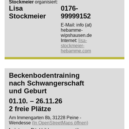
Stockmeier
organisiert:
Lisa
0176-
Stockmeier
99999152
E-Mail: info (at)
hebamme-
wipshausen.de
Internet:
lisa-
stockmeier-
hebamme.com
Beckenbodentraining
nach Schwangerschaft
und Geburt
01.10. – 26.11.26
2 freie Plätze
Am Immengarten 8b, 31228 Peine -
Wendesse
(In OpenStreetMaps öffnen)