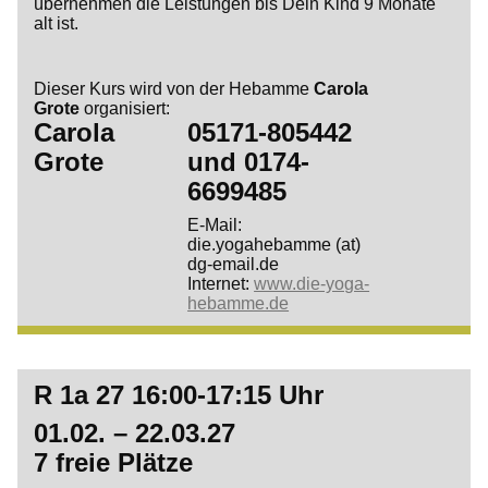
übernehmen die Leistungen bis Dein Kind 9 Monate
alt ist.
Dieser Kurs wird von der Hebamme
Carola
Grote
organisiert:
Carola
05171-805442
Grote
und
0174-
6699485
E-Mail:
die.yogahebamme (at)
dg-email.de
Internet:
www.die-yoga-
hebamme.de
R 1a 27 16:00-17:15 Uhr
01.02. – 22.03.27
7 freie Plätze