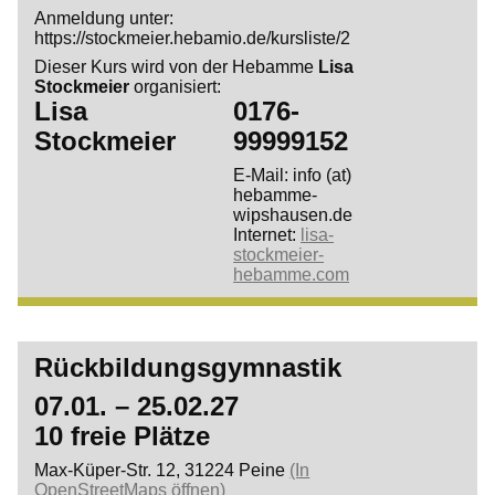
Anmeldung unter:
https://stockmeier.hebamio.de/kursliste/2
Dieser Kurs wird von der Hebamme
Lisa
Stockmeier
organisiert:
Lisa
0176-
Stockmeier
99999152
E-Mail: info (at)
hebamme-
wipshausen.de
Internet:
lisa-
stockmeier-
hebamme.com
Rückbildungsgymnastik
07.01. – 25.02.27
10 freie Plätze
Max-Küper-Str. 12, 31224 Peine
(In
OpenStreetMaps öffnen)