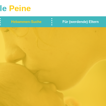
le
Peine
Hebammen-Suche
Für (werdende) Eltern