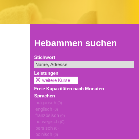
Hebammen suchen
Stichwort
Leistungen
weitere Kurse
Freie Kapazitäten nach Monaten
Sprachen
bulgarisch
(0)
englisch
(0)
französisch
(0)
norwegisch
(0)
persisch
(0)
polnisch
(0)