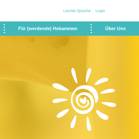
Leichte Sprache
Login
Für (werdende) Hebammen
Über Uns