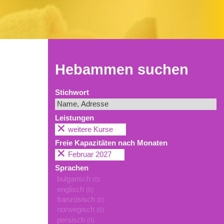
Hebammen suchen
Stichwort
Leistungen
weitere Kurse
Freie Kapazitäten nach Monaten
Februar 2027
Sprachen
bulgarisch
(0)
englisch
(0)
französisch
(0)
norwegisch
(0)
persisch
(0)