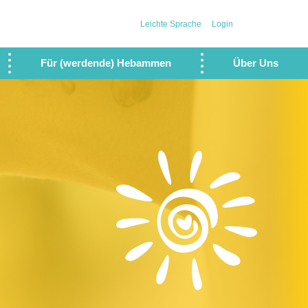
Leichte Sprache
Login
Für (werdende) Hebammen
Über Uns