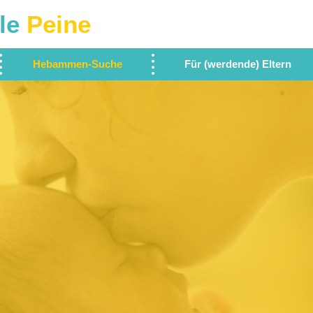
le
Peine
Hebammen-Suche
Für (werdende) Eltern