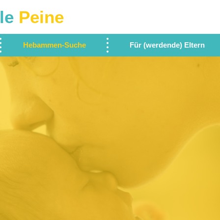
le
Peine
Hebammen-Suche
Für (werdende) Eltern