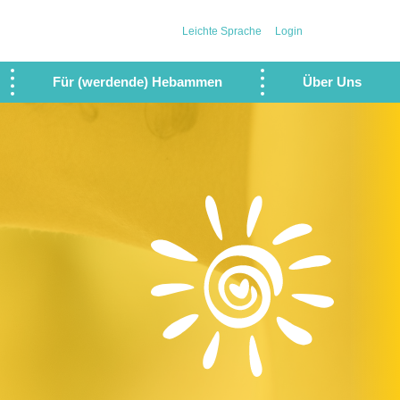
Leichte Sprache
Login
Für (werdende) Hebammen
Über Uns