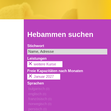
Hebammen suchen
Stichwort
Leistungen
weitere Kurse
Freie Kapazitäten nach Monaten
Januar 2027
Sprachen
bulgarisch
(0)
englisch
(0)
französisch
(0)
norwegisch
(0)
persisch
(0)