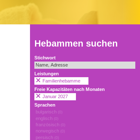
Hebammen suchen
Stichwort
Leistungen
Familienhebamme
Freie Kapazitäten nach Monaten
Januar 2027
Sprachen
bulgarisch
(0)
englisch
(0)
französisch
(0)
norwegisch
(0)
persisch
(0)