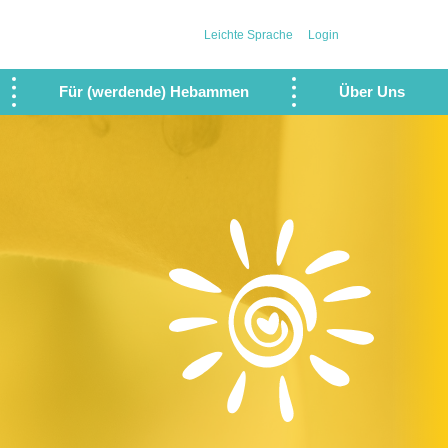
Leichte Sprache
Login
Für (werdende) Hebammen
Über Uns