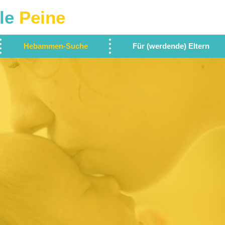
le
Peine
Hebammen-Suche
Für (werdende) Eltern