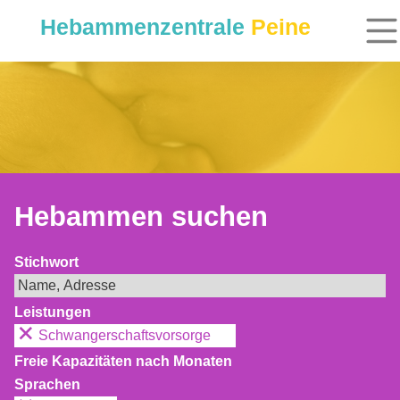
Hebammenzentrale
Peine
Hebammen suchen
Stichwort
Leistungen
Schwangerschaftsvorsorge
Freie Kapazitäten nach Monaten
Sprachen