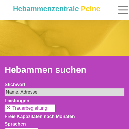
Hebammenzentrale
Peine
Hebammen suchen
Stichwort
Leistungen
Trauerbegleitung
Freie Kapazitäten nach Monaten
Sprachen