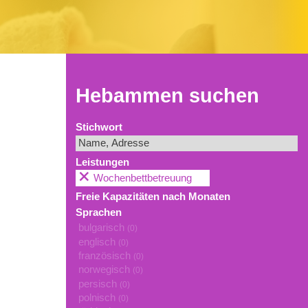
Hebammen suchen
Stichwort
Leistungen
Wochenbettbetreuung
Freie Kapazitäten nach Monaten
Sprachen
bulgarisch
(0)
englisch
(0)
französisch
(0)
norwegisch
(0)
persisch
(0)
polnisch
(0)