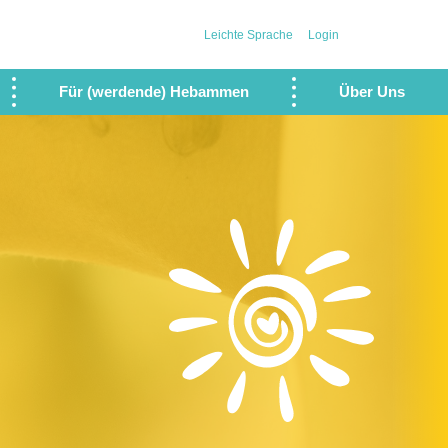
Leichte Sprache
Login
Für (werdende) Hebammen
Über Uns