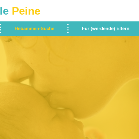
le
Peine
Hebammen-Suche
Für (werdende) Eltern