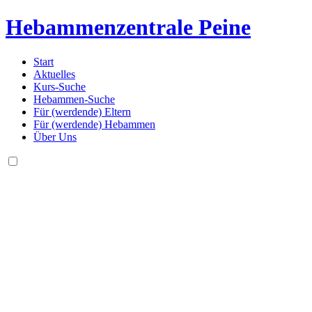
Hebammenzentrale
Peine
Start
Aktuelles
Kurs-Suche
Hebammen-Suche
Für (werdende) Eltern
Für (werdende) Hebammen
Über Uns