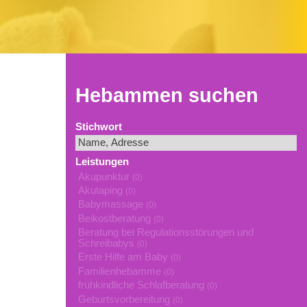
Hebammen suchen
Stichwort
Leistungen
Akupunktur
(0)
Akutaping
(0)
Babymassage
(0)
Beikostberatung
(0)
Beratung bei Regulationsstörungen und
Schreibabys
(0)
Erste Hilfe am Baby
(0)
Familienhebamme
(0)
frühkindliche Schlafberatung
(0)
Geburtsvorbereitung
(0)