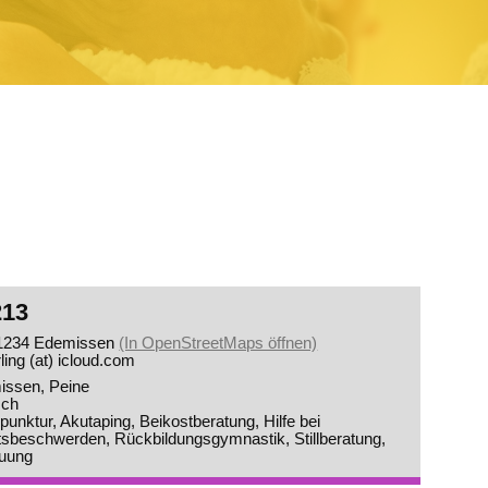
213
1234 Edemissen
(In OpenStreetMaps öffnen)
ling (at) icloud.com
9.26
nicht erreichbar.
issen
Peine
sch
punktur
Akutaping
Beikostberatung
Hilfe bei
euungsmöglichkeiten:
tsbeschwerden
Rückbildungsgymnastik
Stillberatung
euung