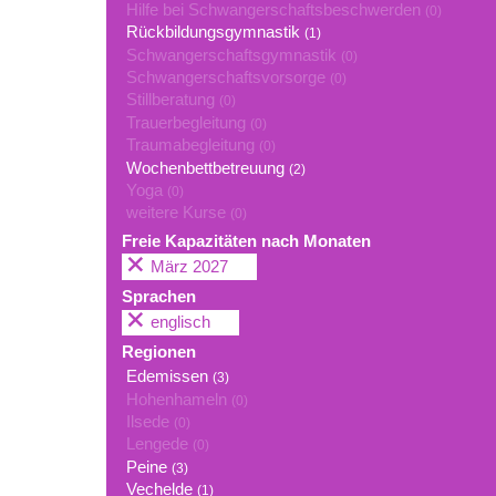
Hilfe bei Schwangerschaftsbeschwerden
(0)
Rückbildungsgymnastik
(1)
Schwangerschaftsgymnastik
(0)
Schwangerschaftsvorsorge
(0)
Stillberatung
(0)
Trauerbegleitung
(0)
Traumabegleitung
(0)
Wochenbettbetreuung
(2)
Yoga
(0)
weitere Kurse
(0)
Freie Kapazitäten nach Monaten
März 2027
Sprachen
englisch
Regionen
Edemissen
(3)
Hohenhameln
(0)
Ilsede
(0)
Lengede
(0)
Peine
(3)
Vechelde
(1)