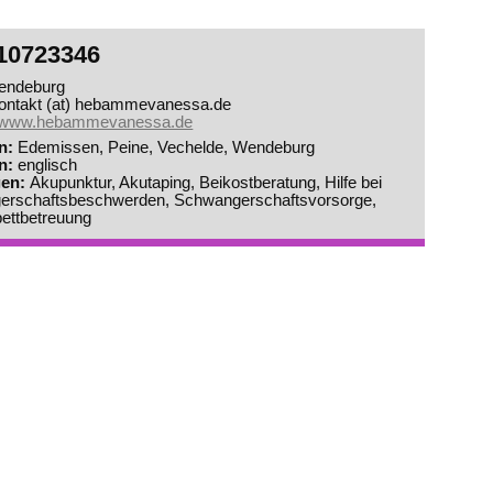
10723346
endeburg
kontakt (at) hebammevanessa.de
www.hebammevanessa.de
8.26
nicht erreichbar.
n
Edemissen
Peine
Vechelde
Wendeburg
0.26
nicht erreichbar.
n
englisch
gen
Akupunktur
Akutaping
Beikostberatung
Hilfe bei
.01.27
nicht erreichbar.
euungsmöglichkeiten:
erschaftsbeschwerden
Schwangerschaftsvorsorge
.03.27
ettbetreuung