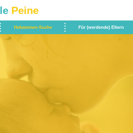
le
Peine
Hebammen-Suche
Für (werdende) Eltern