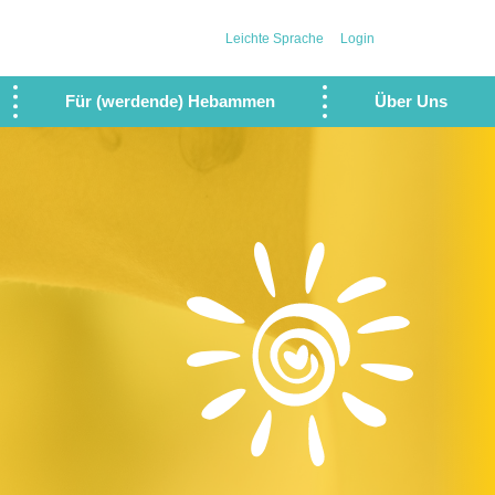
Leichte Sprache
Login
Für (werdende) Hebammen
Über Uns