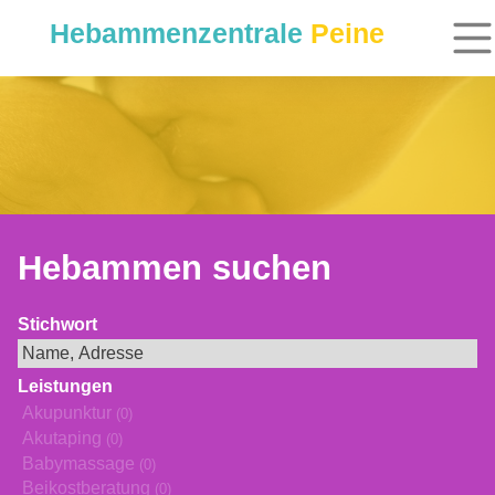
Hebammenzentrale
Peine
Hebammen suchen
Stichwort
Leistungen
Akupunktur
(0)
Akutaping
(0)
Babymassage
(0)
Beikostberatung
(0)