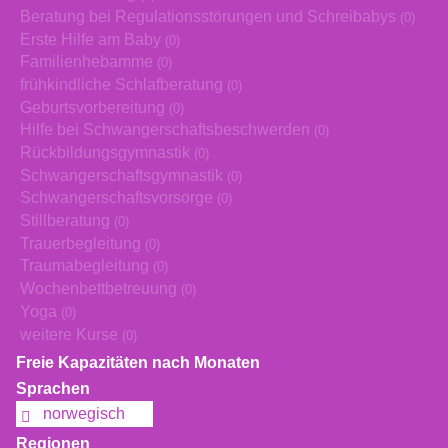
Beratung bei Regulationsstörungen und Schreibabys
(0)
Erste Hilfe am Baby
(0)
Familienhebamme
(0)
frühkindliche Schlafberatung
(0)
Geburtsvorbereitung
(0)
Hilfe bei Schwangerschaftsbeschwerden
(0)
Rückbildungsgymnastik
(0)
Schwangerschaftsgymnastik
(0)
Schwangerschaftsvorsorge
(0)
Stillberatung
(0)
Trauerbegleitung
(0)
Traumabegleitung
(0)
Wochenbettbetreuung
(0)
Yoga
(0)
weitere Kurse
(0)
Freie Kapazitäten nach Monaten
Sprachen
norwegisch
Regionen