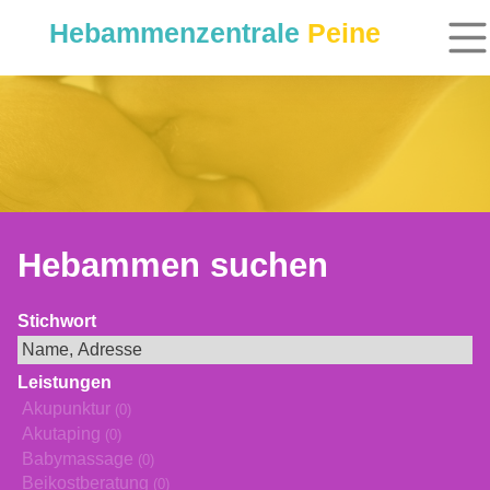
Hebammenzentrale
Peine
Hebammen suchen
Stichwort
Leistungen
Akupunktur
(0)
Akutaping
(0)
Babymassage
(0)
Beikostberatung
(0)