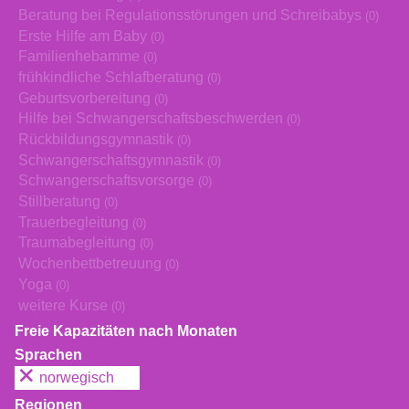
Beratung bei Regulationsstörungen und Schreibabys
(0)
Erste Hilfe am Baby
(0)
Familienhebamme
(0)
frühkindliche Schlafberatung
(0)
Geburtsvorbereitung
(0)
Hilfe bei Schwangerschaftsbeschwerden
(0)
Rückbildungsgymnastik
(0)
Schwangerschaftsgymnastik
(0)
Schwangerschaftsvorsorge
(0)
Stillberatung
(0)
Trauerbegleitung
(0)
Traumabegleitung
(0)
Wochenbettbetreuung
(0)
Yoga
(0)
weitere Kurse
(0)
Freie Kapazitäten nach Monaten
Sprachen
norwegisch
Regionen