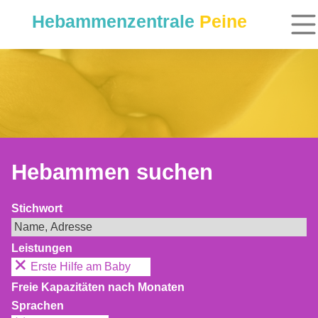
Hebammenzentrale
Peine
Hebammen suchen
Stichwort
Leistungen
Erste Hilfe am Baby
Freie Kapazitäten nach Monaten
Sprachen