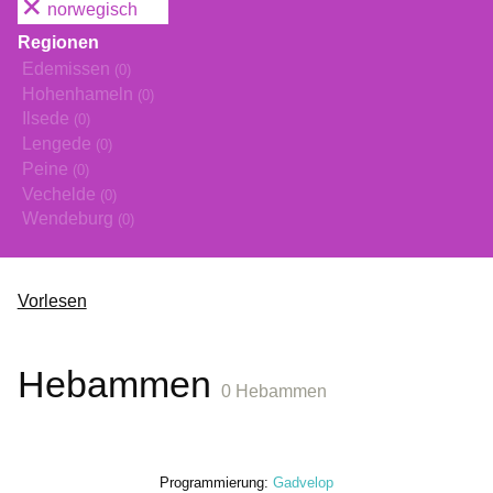
norwegisch
Regionen
Edemissen
(0)
Hohenhameln
(0)
Ilsede
(0)
Lengede
(0)
Peine
(0)
Vechelde
(0)
Wendeburg
(0)
Vorlesen
Hebammen
0 Hebammen
Programmierung:
Gadvelop