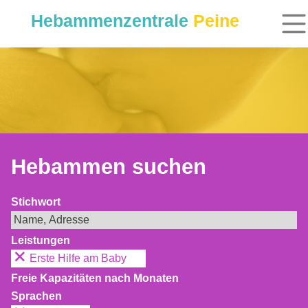
Hebammenzentrale
Peine
Hebammen suchen
Stichwort
Leistungen
Erste Hilfe am Baby
Freie Kapazitäten nach Monaten
Sprachen