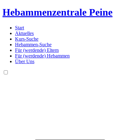
Hebammenzentrale
Peine
Start
Aktuelles
Kurs-Suche
Hebammen-Suche
Für (werdende) Eltern
Für (werdende) Hebammen
Über Uns