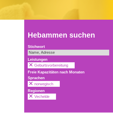
Hebammen suchen
Stichwort
Leistungen
Geburtsvorbereitung
Freie Kapazitäten nach Monaten
Sprachen
norwegisch
Regionen
Vechelde