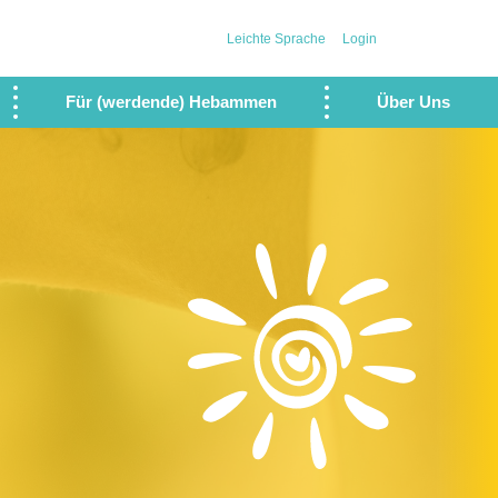
Leichte Sprache
Login
Für (werdende) Hebammen
Über Uns