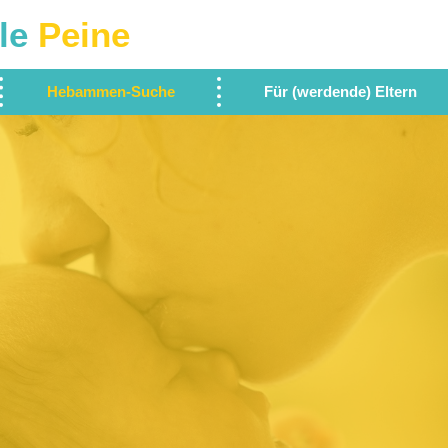
le
Peine
Hebammen-Suche
Für (werdende) Eltern