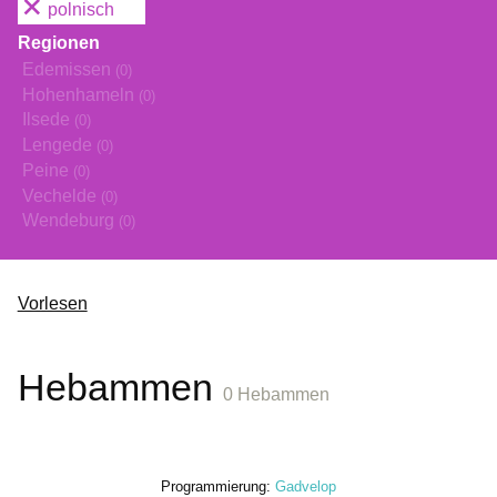
polnisch
Regionen
Edemissen
(0)
Hohenhameln
(0)
Ilsede
(0)
Lengede
(0)
Peine
(0)
Vechelde
(0)
Wendeburg
(0)
Vorlesen
Hebammen
0 Hebammen
Programmierung:
Gadvelop