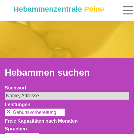
Hebammenzentrale
Peine
Hebammen suchen
Stichwort
Leistungen
Geburtsvorbereitung
Freie Kapazitäten nach Monaten
Sprachen