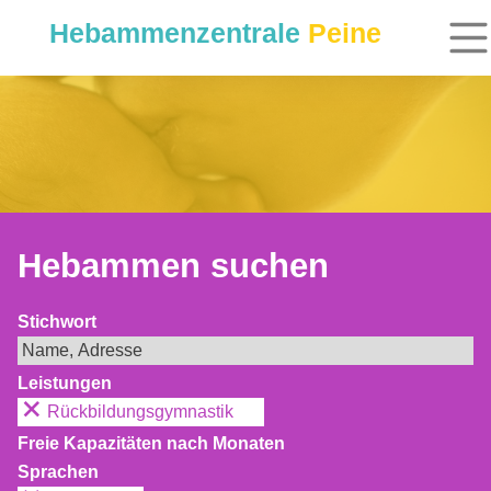
Hebammenzentrale
Peine
Hebammen suchen
Stichwort
Leistungen
Rückbildungsgymnastik
Freie Kapazitäten nach Monaten
Sprachen