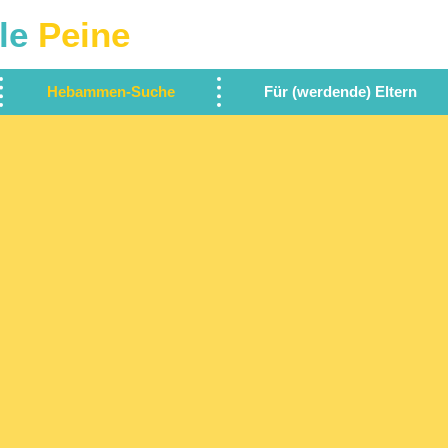
le
Peine
Hebammen-Suche
Für (werdende) Eltern