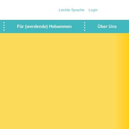
Leichte Sprache
Login
Für (werdende) Hebammen
Über Uns