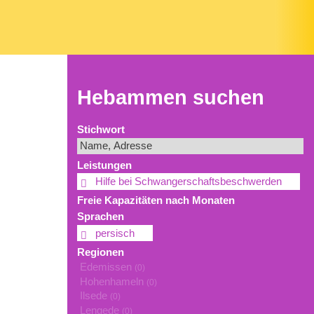
Hebammen suchen
Stichwort
Leistungen
Hilfe bei Schwangerschaftsbeschwerden
Freie Kapazitäten nach Monaten
Sprachen
persisch
Regionen
Edemissen
(0)
Hohenhameln
(0)
Ilsede
(0)
Lengede
(0)