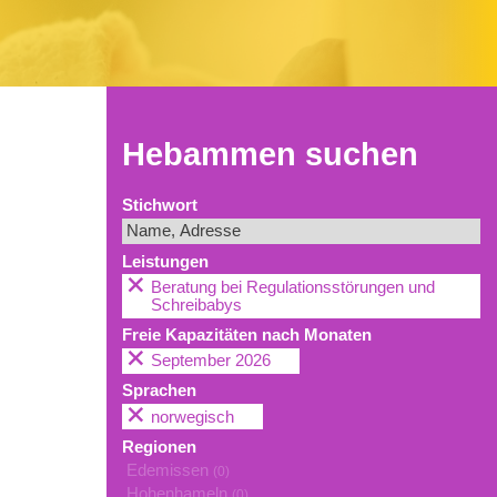
Hebammen suchen
Stichwort
Leistungen
Beratung bei Regulationsstörungen und
Schreibabys
Freie Kapazitäten nach Monaten
September 2026
Sprachen
norwegisch
Regionen
Edemissen
(0)
Hohenhameln
(0)