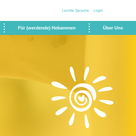
Leichte Sprache
Login
Für (werdende) Hebammen
Über Uns