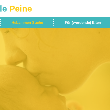
le
Peine
Hebammen-Suche
Für (werdende) Eltern