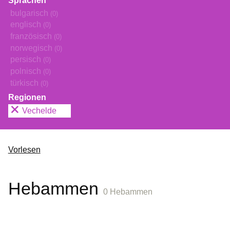
Sprachen
bulgarisch
(0)
englisch
(0)
französisch
(0)
norwegisch
(0)
persisch
(0)
polnisch
(0)
türkisch
(0)
Regionen
Vechelde
Vorlesen
Hebammen
0 Hebammen