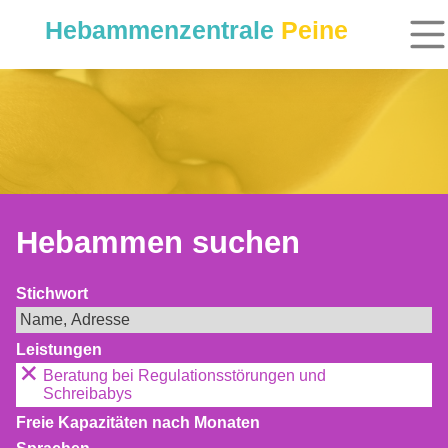
Hebammenzentrale
Peine
Hebammen suchen
Stichwort
Leistungen
Beratung bei Regulationsstörungen und
Schreibabys
Freie Kapazitäten nach Monaten