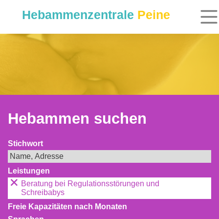
Hebammenzentrale
Peine
Hebammen suchen
Stichwort
Leistungen
Beratung bei Regulationsstörungen und
Schreibabys
Freie Kapazitäten nach Monaten