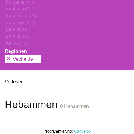
bulgarisch
(0)
englisch
(0)
französisch
(0)
norwegisch
(0)
persisch
(0)
polnisch
(0)
türkisch
(0)
Regionen
Vechelde
Vorlesen
Hebammen
0 Hebammen
Programmierung:
Gadvelop