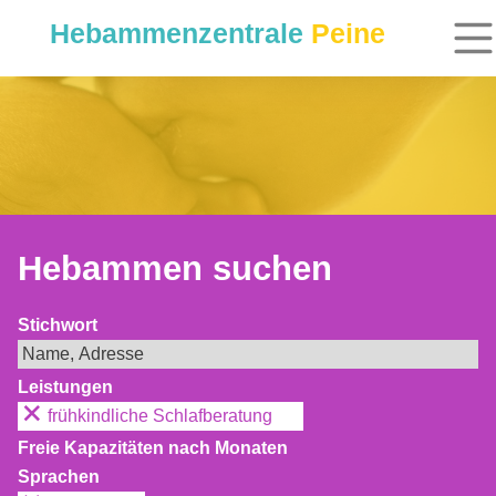
Hebammenzentrale
Peine
Hebammen suchen
Stichwort
Leistungen
frühkindliche Schlafberatung
Freie Kapazitäten nach Monaten
Sprachen