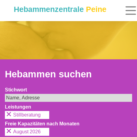
Hebammenzentrale
Peine
Hebammen suchen
Stichwort
Leistungen
Stillberatung
Freie Kapazitäten nach Monaten
August 2026