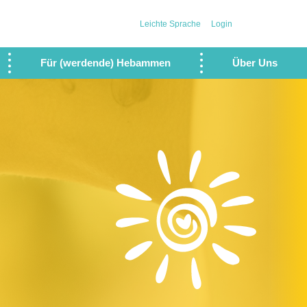
Leichte Sprache
Login
Für (werdende) Hebammen
Über Uns