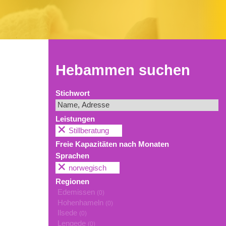
Hebammen suchen
Stichwort
Leistungen
Stillberatung
Freie Kapazitäten nach Monaten
Sprachen
norwegisch
Regionen
Edemissen
(0)
Hohenhameln
(0)
Ilsede
(0)
Lengede
(0)