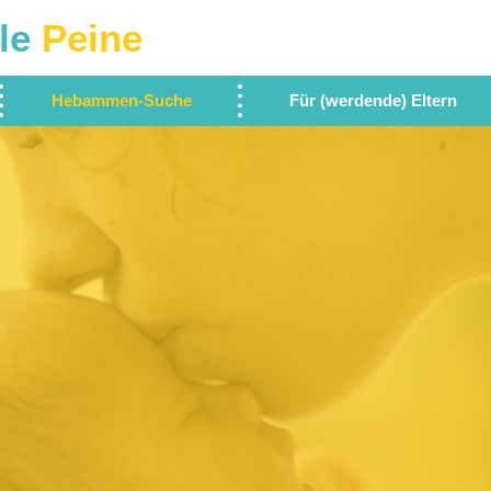
le
Peine
Hebammen-Suche
Für (werdende) Eltern