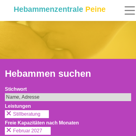
Hebammenzentrale
Peine
Hebammen suchen
Stichwort
Leistungen
Stillberatung
Freie Kapazitäten nach Monaten
Februar 2027