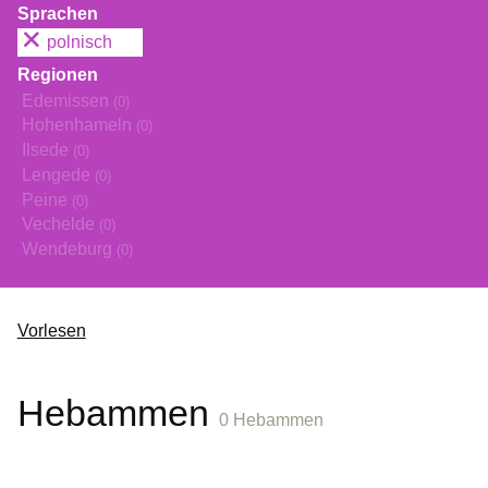
Sprachen
polnisch
Regionen
Edemissen
(0)
Hohenhameln
(0)
Ilsede
(0)
Lengede
(0)
Peine
(0)
Vechelde
(0)
Wendeburg
(0)
Vorlesen
Hebammen
0 Hebammen