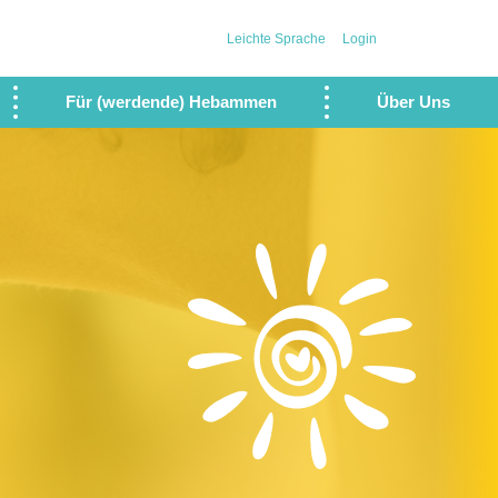
Leichte Sprache
Login
Für (werdende) Hebammen
Über Uns