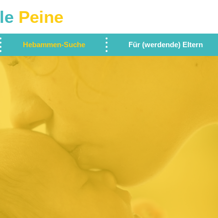
le
Peine
Hebammen-Suche
Für (werdende) Eltern