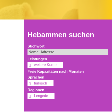
Hebammen suchen
Stichwort
Leistungen
weitere Kurse
Freie Kapazitäten nach Monaten
Sprachen
türkisch
Regionen
Lengede