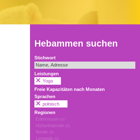
Hebammen suchen
Stichwort
Leistungen
Yoga
Freie Kapazitäten nach Monaten
Sprachen
polnisch
Regionen
Edemissen
(0)
Hohenhameln
(0)
Ilsede
(0)
Lengede
(0)