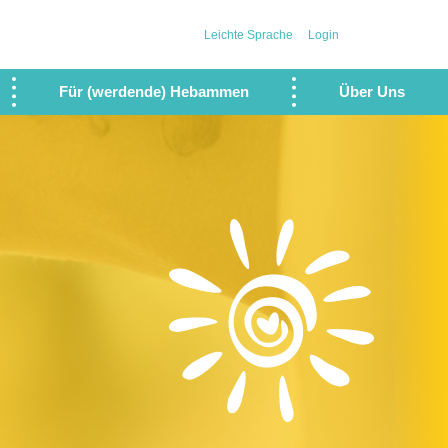
Leichte Sprache
Login
Für (werdende) Hebammen
Über Uns