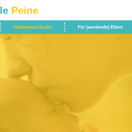
le
Peine
Hebammen-Suche
Für (werdende) Eltern