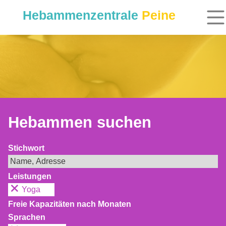
Hebammenzentrale
Peine
Hebammen suchen
Stichwort
Leistungen
Yoga
Freie Kapazitäten nach Monaten
Sprachen