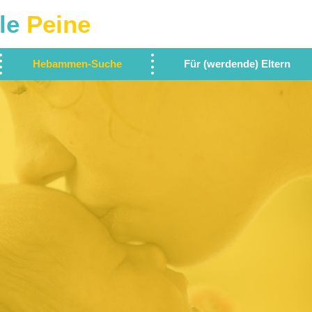
le
Peine
Hebammen-Suche
Für (werdende) Eltern