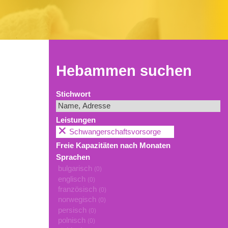
Hebammen suchen
Stichwort
Leistungen
Schwangerschaftsvorsorge
Freie Kapazitäten nach Monaten
Sprachen
bulgarisch
(0)
englisch
(0)
französisch
(0)
norwegisch
(0)
persisch
(0)
polnisch
(0)