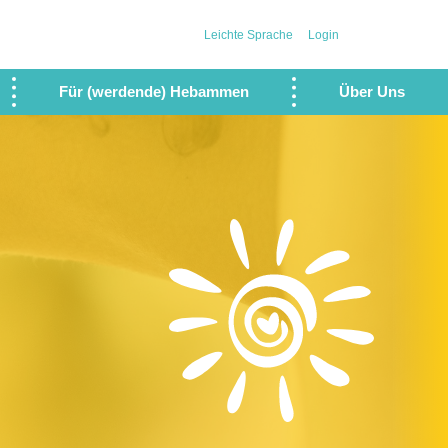
Leichte Sprache
Login
Für (werdende) Hebammen
Über Uns