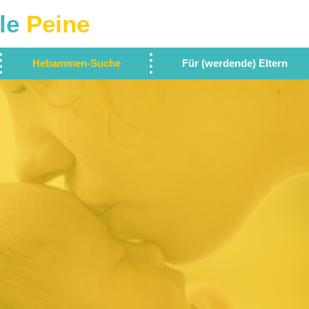
le
Peine
Hebammen-Suche
Für (werdende) Eltern