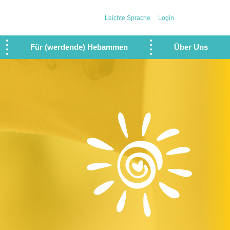
Leichte Sprache
Login
Für (werdende) Hebammen
Über Uns