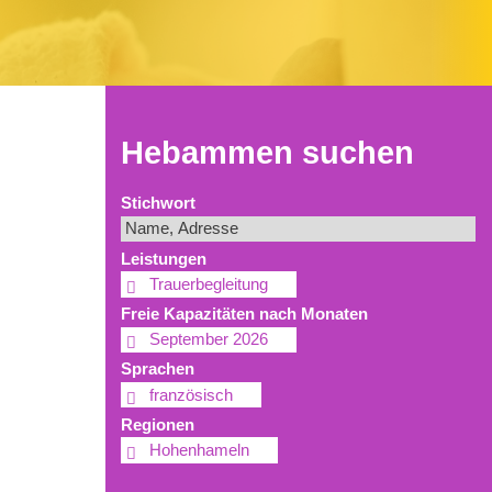
Hebammen suchen
Stichwort
Leistungen
Trauerbegleitung
Freie Kapazitäten nach Monaten
September 2026
Sprachen
französisch
Regionen
Hohenhameln