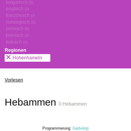
bulgarisch
(0)
englisch
(0)
französisch
(0)
norwegisch
(0)
persisch
(0)
polnisch
(0)
türkisch
(0)
Regionen
Hohenhameln
Vorlesen
Hebammen
0 Hebammen
Programmierung:
Gadvelop