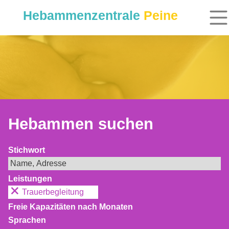
Hebammenzentrale
Peine
Hebammen suchen
Stichwort
Leistungen
Trauerbegleitung
Freie Kapazitäten nach Monaten
Sprachen