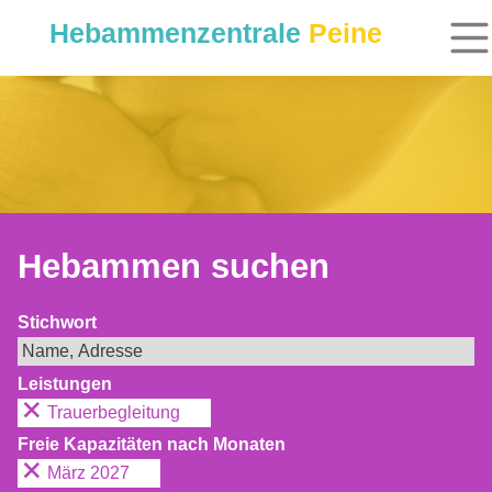
Hebammenzentrale
Peine
Hebammen suchen
Stichwort
Leistungen
Trauerbegleitung
Freie Kapazitäten nach Monaten
März 2027