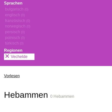
Sprachen
bulgarisch
(0)
englisch
(0)
französisch
(0)
norwegisch
(0)
persisch
(0)
polnisch
(0)
türkisch
(0)
Regionen
Vechelde
Vorlesen
Hebammen
0 Hebammen