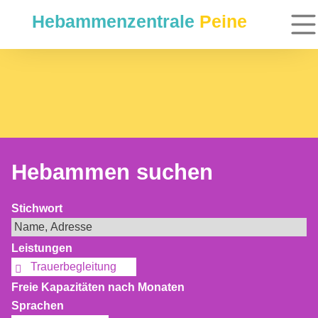
Hebammenzentrale
Peine
Hebammen suchen
Stichwort
Leistungen
Trauerbegleitung
Freie Kapazitäten nach Monaten
Sprachen