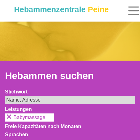
Hebammenzentrale
Peine
Hebammen suchen
Stichwort
Leistungen
Babymassage
Freie Kapazitäten nach Monaten
Sprachen