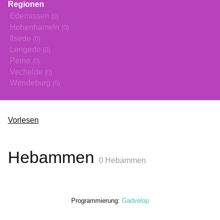
Regionen
Edemissen
(0)
Hohenhameln
(0)
Ilsede
(0)
Lengede
(0)
Peine
(0)
Vechelde
(0)
Wendeburg
(0)
Vorlesen
Hebammen
0 Hebammen
Programmierung:
Gadvelop