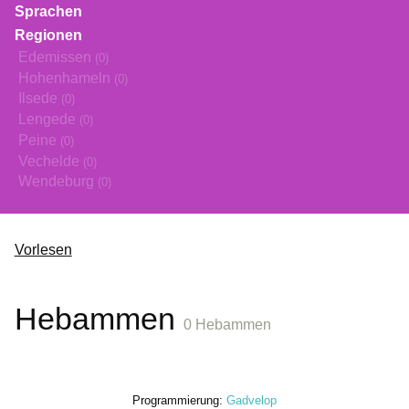
Sprachen
Regionen
Edemissen
(0)
Hohenhameln
(0)
Ilsede
(0)
Lengede
(0)
Peine
(0)
Vechelde
(0)
Wendeburg
(0)
Vorlesen
Hebammen
0 Hebammen
Programmierung:
Gadvelop