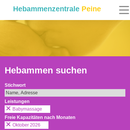
Hebammenzentrale
Peine
Hebammen suchen
Stichwort
Leistungen
Babymassage
Freie Kapazitäten nach Monaten
Oktober 2026