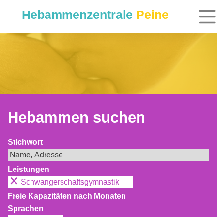
Hebammenzentrale
Peine
Hebammen suchen
Stichwort
Leistungen
Schwangerschaftsgymnastik
Freie Kapazitäten nach Monaten
Sprachen