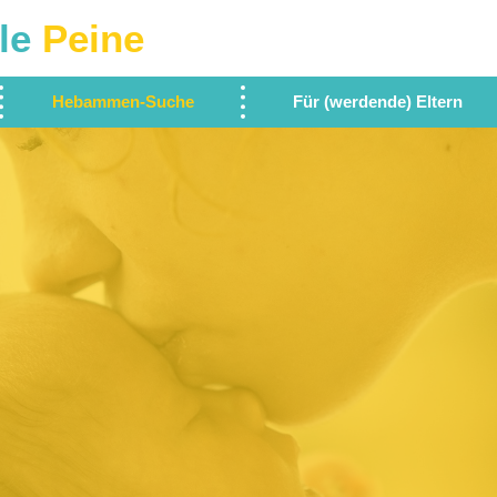
le
Peine
Hebammen-Suche
Für (werdende) Eltern