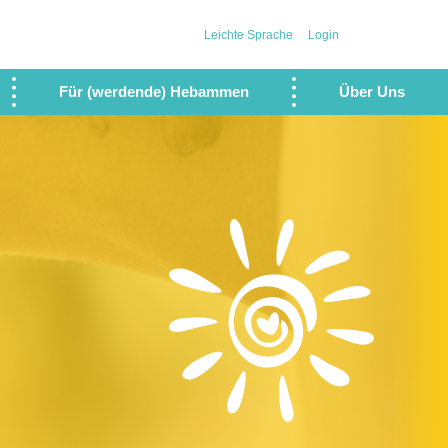
Leichte Sprache
Login
Für (werdende) Hebammen
Über Uns