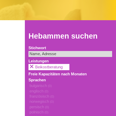
Hebammen suchen
Stichwort
Leistungen
Beikostberatung
Freie Kapazitäten nach Monaten
Sprachen
bulgarisch
(0)
englisch
(0)
französisch
(0)
norwegisch
(0)
persisch
(0)
polnisch
(0)