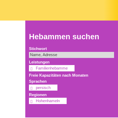
Hebammen suchen
Stichwort
Leistungen
Familienhebamme
Freie Kapazitäten nach Monaten
Sprachen
persisch
Regionen
Hohenhameln