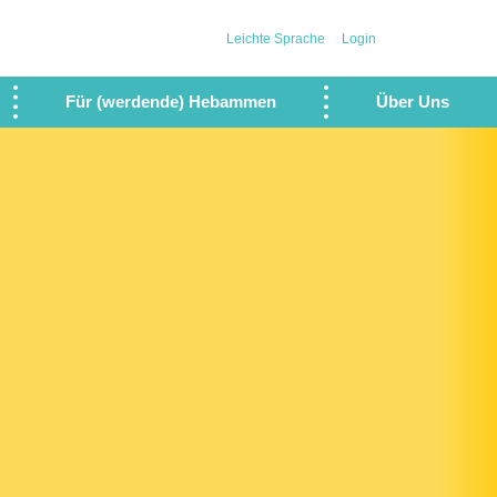
Leichte Sprache
Login
Für (werdende) Hebammen
Über Uns