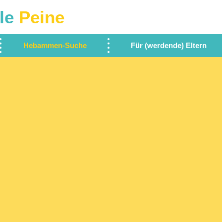
le
Peine
Hebammen-Suche
Für (werdende) Eltern