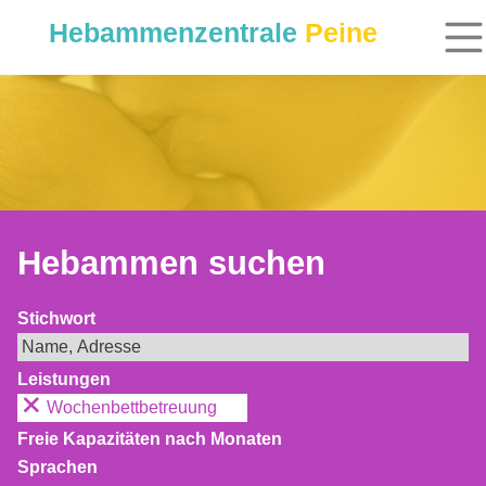
Hebammenzentrale
Peine
Hebammen suchen
Stichwort
Leistungen
Wochenbettbetreuung
Freie Kapazitäten nach Monaten
Sprachen