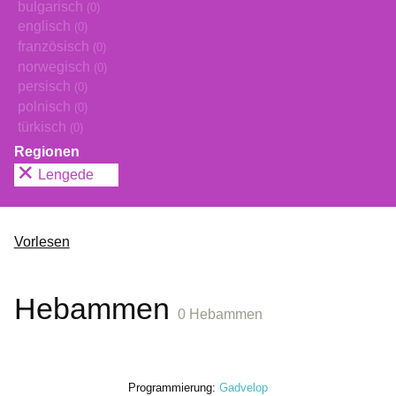
bulgarisch
(0)
englisch
(0)
französisch
(0)
norwegisch
(0)
persisch
(0)
polnisch
(0)
türkisch
(0)
Regionen
Lengede
Vorlesen
Hebammen
0 Hebammen
Programmierung:
Gadvelop