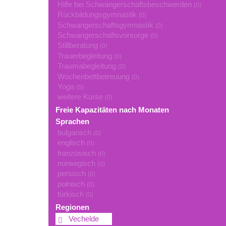
Hilfe bei Schwangerschaftsbeschwerden
(0)
Rückbildungsgymnastik
(0)
Schwangerschaftsgymnastik
(0)
Schwangerschaftsvorsorge
(0)
Stillberatung
(0)
Trauerbegleitung
(0)
Traumabegleitung
(0)
Wochenbettbetreuung
(0)
Yoga
(0)
weitere Kurse
(0)
Freie Kapazitäten nach Monaten
Sprachen
bulgarisch
(0)
englisch
(0)
französisch
(0)
norwegisch
(0)
persisch
(0)
polnisch
(0)
türkisch
(0)
Regionen
Vechelde