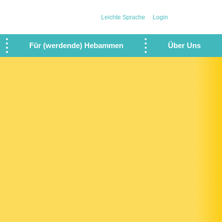
Leichte Sprache
Login
Für (werdende) Hebammen
Über Uns