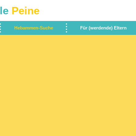
le
Peine
Hebammen-Suche
Für (werdende) Eltern