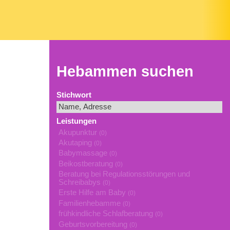
Hebammen suchen
Stichwort
Leistungen
Akupunktur
(0)
Akutaping
(0)
Babymassage
(0)
Beikostberatung
(0)
Beratung bei Regulationsstörungen und
Schreibabys
(0)
Erste Hilfe am Baby
(0)
Familienhebamme
(0)
frühkindliche Schlafberatung
(0)
Geburtsvorbereitung
(0)