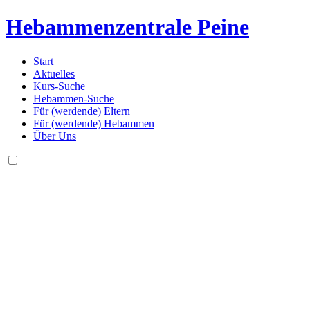
Hebammenzentrale
Peine
Start
Aktuelles
Kurs-Suche
Hebammen-Suche
Für (werdende) Eltern
Für (werdende) Hebammen
Über Uns