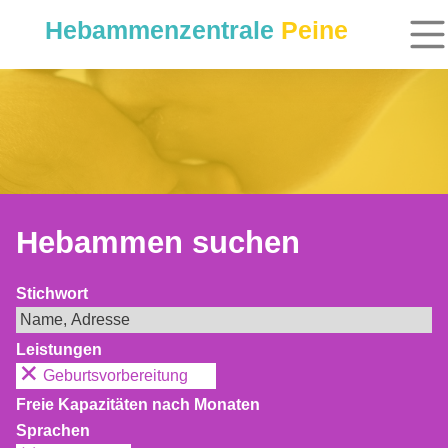
Hebammenzentrale
Peine
Hebammen suchen
Stichwort
Leistungen
Geburtsvorbereitung
Freie Kapazitäten nach Monaten
Sprachen