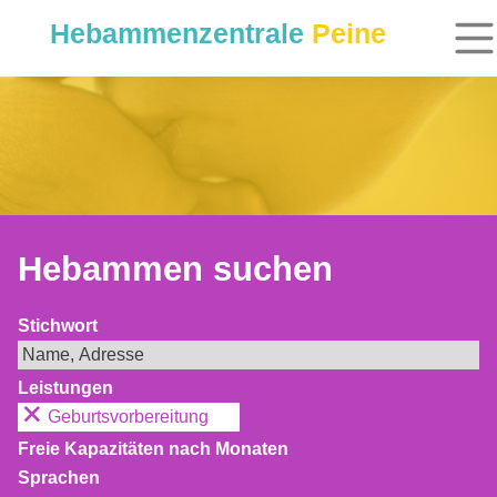
Hebammenzentrale
Peine
Hebammen suchen
Stichwort
Leistungen
Geburtsvorbereitung
Freie Kapazitäten nach Monaten
Sprachen