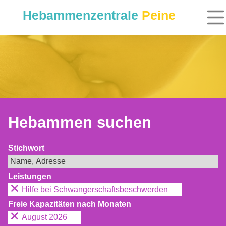
Hebammenzentrale
Peine
Hebammen suchen
Stichwort
Leistungen
Hilfe bei Schwangerschaftsbeschwerden
Freie Kapazitäten nach Monaten
August 2026