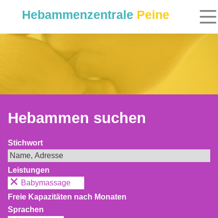
Hebammenzentrale
Peine
Hebammen suchen
Stichwort
Leistungen
Babymassage
Freie Kapazitäten nach Monaten
Sprachen